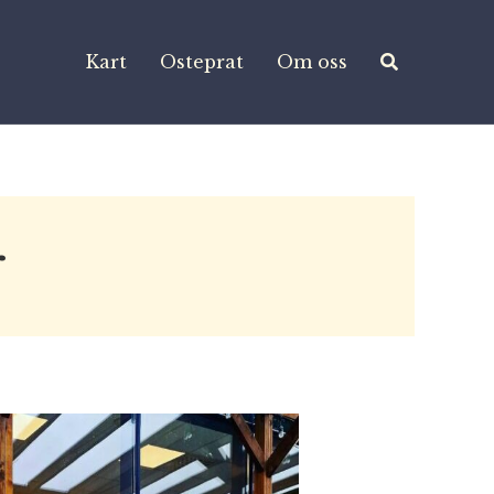
Kart
Osteprat
Om oss
r