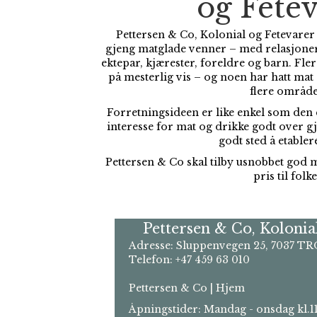
og Fete
Pettersen & Co, Kolonial og Fetevarer b
gjeng matglade venner – med relasjoner
ektepar, kjærester, foreldre og barn. Fle
på mesterlig vis – og noen har hatt ma
flere område
Forretningsideen er like enkel som den e
interesse for mat og drikke godt over gj
godt sted å etabler
Pettersen & Co skal tilby usnobbet god 
pris til folke
Pettersen & Co, Kolonia
Adresse: Sluppenvegen 25, 7037 
Telefon: +47 459 63 010
Pettersen & Co | Hjem
Åpningstider: Mandag - onsdag kl.11