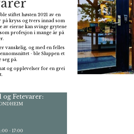
varer
le stiftet høsten 2021 av en
 på kryss og tvers innad som
re av eierne kan svinge grytene
t som profesjon i mange år på
r.
r vanskelig, og med en felles
ennomsnittet - ble Sluppen et
e seg på.
mat og opplevelser for en grei
t.
l og Fetevarer:
TRONDHEIM
:00 - 17:00