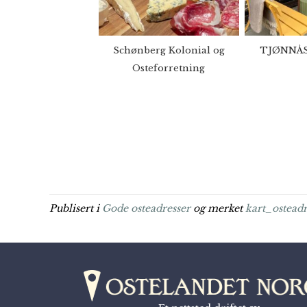
Schønberg Kolonial og
TJØNNÅS 
Osteforretning
Publisert i
Gode osteadresser
og merket
kart_osteadr