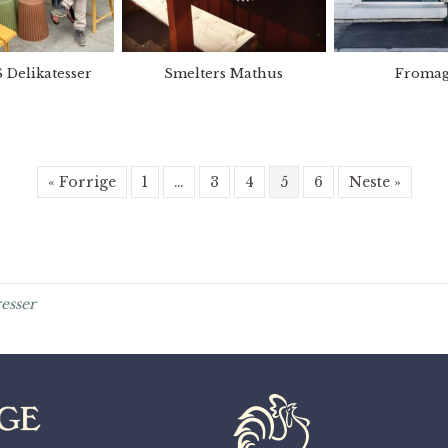
Delikatesser
Smelters Mathus
Fromag
« Forrige
1
…
3
4
5
6
Neste »
esser