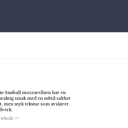
ke Snøball mozzarellaen har en
keaktig smak med en subtil salthet
st, men myk tekstur som avslører
dverk.
 whole >>