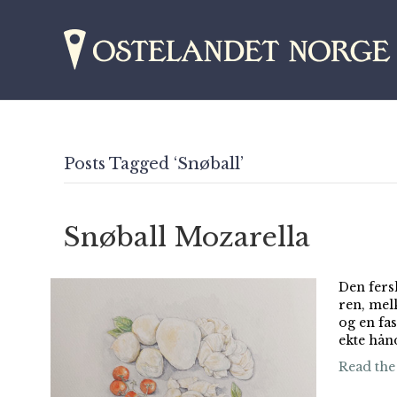
Posts Tagged ‘Snøball’
Snøball Mozarella
Den fers
ren, mel
og en fa
ekte hån
Read the