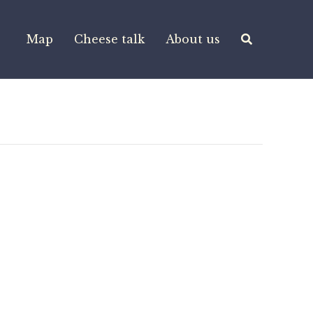
Map
Cheese talk
About us