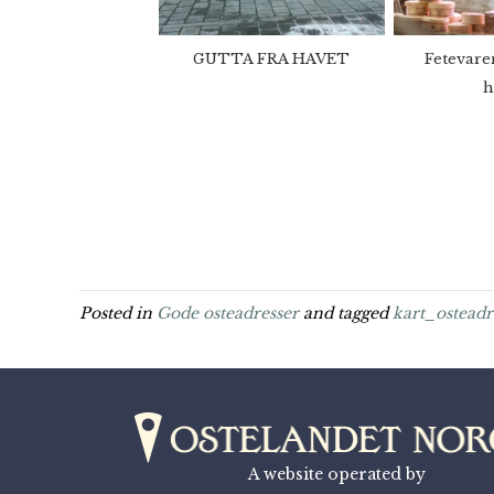
GUTTA FRA HAVET
Fetevare
h
Posted in
Gode osteadresser
and tagged
kart_osteadr
A website operated by