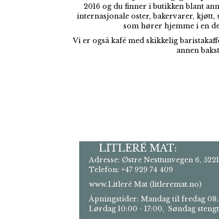
2016 og du finner i butikken blant ann
internasjonale oster, bakervarer, kjøtt
som hører hjemme i en del
Vi er også kafé med skikkelig baristakaff
annen bakst
LITLERÉ MAT:
Adresse: Østre Nesttunvegen 6, 5
Telefon: +47 929 74 409
www.Litleré Mat (litleremat.no)
Åpningstider: Mandag til fredag 08:
Lørdag 10:00 - 17:00, Søndag stengt