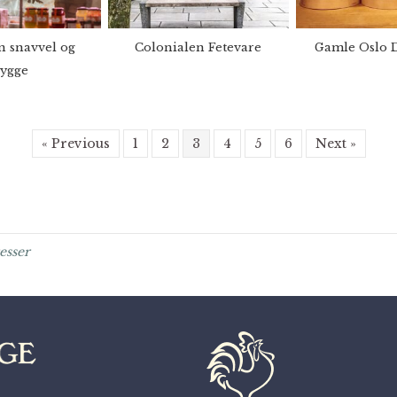
n snavvel og
Colonialen Fetevare
Gamle Oslo D
ygge
« Previous
1
2
3
4
5
6
Next »
esser