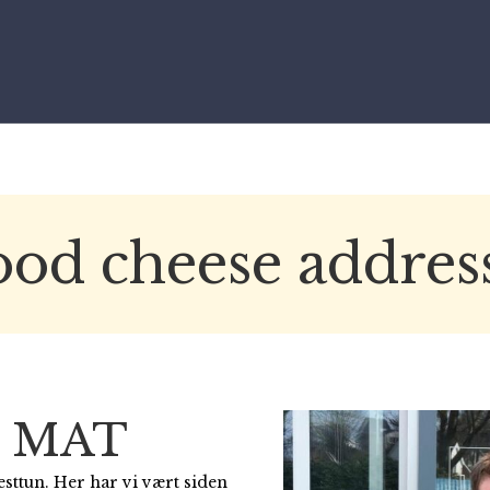
od cheese addres
É MAT
esttun. Her har vi vært siden