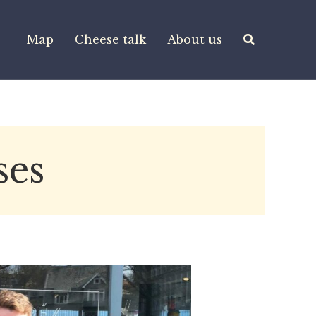
Map
Cheese talk
About us
ses