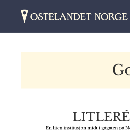
Go
LITLER
En liten institusjon midt i gågaten på N