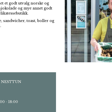
et et godt utvalg norske og
, sjokolade og mye annet godt
ikatessebutikk.
e, sandwicher, toast, boller og
.
221 NESTTUN
00 - 18:00